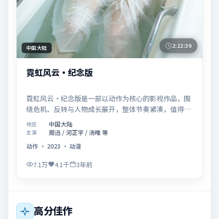
2:22:39
中国大陆
霓虹风云·纪念版
霓虹风云·纪念版是一部以动作为核心的影视作品，围
绕危机、反转与人物成长展开，整体节奏紧凑，值得推
荐观看。
中国大陆
地区
周迅 / 河正宇 / 汤唯 等
主演
动作
·
2023
·
动漫
7.1万
4.1千
3年前
高分佳作