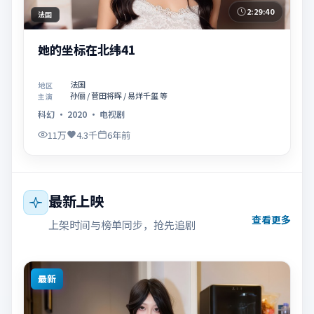
2:29:40
法国
她的坐标在北纬41
法国
地区
孙俪 / 菅田将晖 / 易烊千玺 等
主演
科幻
·
2020
·
电视剧
11万
4.3千
6年前
最新上映
查看更多
上架时间与榜单同步，抢先追剧
最新