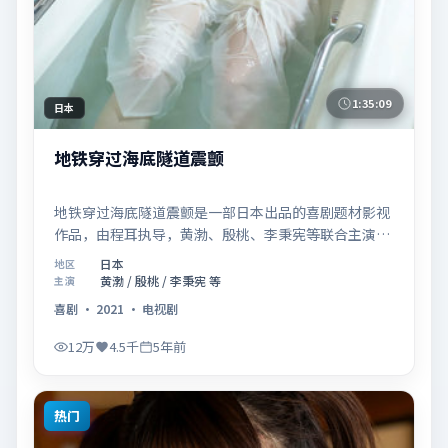
1:35:09
日本
地铁穿过海底隧道震颤
地铁穿过海底隧道震颤是一部日本出品的喜剧题材影视
作品，由程耳执导，黄渤、殷桃、李秉宪等联合主演，
于2021年08月27日在院线首映。影片围绕「爱的迟疑
日本
地区
与勇敢迈出的一步」展开叙事，镜头语言克制而富有张
黄渤 / 殷桃 / 李秉宪 等
主演
力，节奏起伏得当，人物弧光完整；配乐与场面调度强
喜剧
·
2021
·
电视剧
化了类型片的观感体验，亦留有可供解读的细节空间，
适合关注现实主义叙事与人物关系的观众观看与收藏。
12万
4.5千
5年前
热门