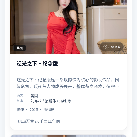
1:58:58
美国
逆光之下·纪念版
逆光之下·纪念版是一部以惊悚为核心的影视作品，围
绕危机、反转与人物成长展开，整体节奏紧凑，值得推
荐观看。
美国
地区
刘亦菲 / 梁朝伟 / 汤唯 等
主演
惊悚
·
2015
·
电视剧
1.8万
2.6千
11年前