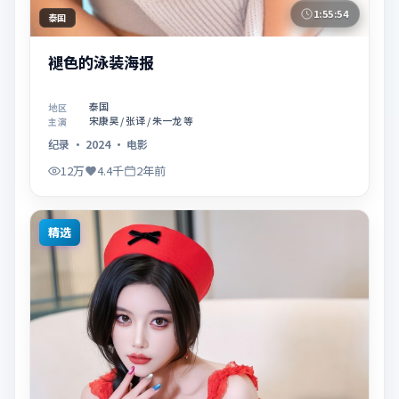
1:55:54
泰国
褪色的泳装海报
泰国
地区
宋康昊 / 张译 / 朱一龙 等
主演
纪录
·
2024
·
电影
12万
4.4千
2年前
精选