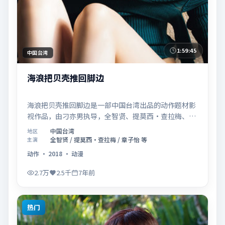
1:59:45
中国台湾
海浪把贝壳推回脚边
海浪把贝壳推回脚边是一部中国台湾出品的动作题材影
视作品，由刁亦男执导，全智贤、提莫西·查拉梅、章
子怡等联合主演，于2018年11月14日在院线首映。影
中国台湾
地区
片围绕「爱的迟疑与勇敢迈出的一步」展开叙事，镜头
全智贤 / 提莫西·查拉梅 / 章子怡 等
主演
语言克制而富有张力，节奏起伏得当，人物弧光完整；
动作
·
2018
·
动漫
配乐与场面调度强化了类型片的观感体验，亦留有可供
解读的细节空间，适合关注现实主义叙事与人物关系的
2.7万
2.5千
7年前
观众观看与收藏。
热门