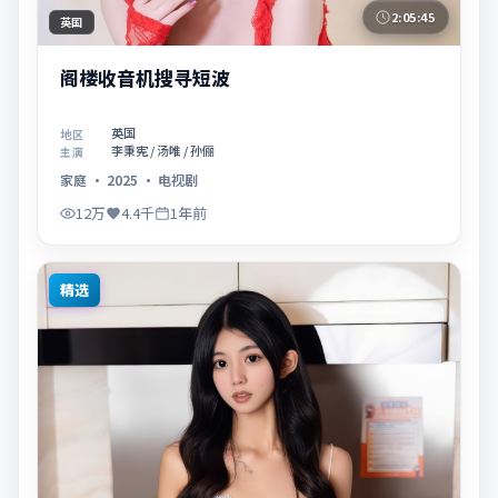
2:05:45
英国
阁楼收音机搜寻短波
英国
地区
李秉宪 / 汤唯 / 孙俪
主演
家庭
·
2025
·
电视剧
12万
4.4千
1年前
精选