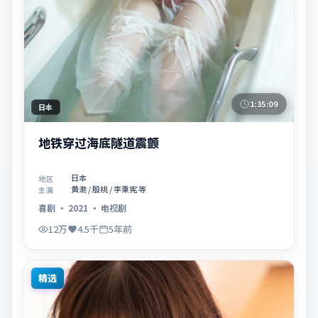
1:35:09
日本
地铁穿过海底隧道震颤
日本
地区
黄渤 / 殷桃 / 李秉宪 等
主演
喜剧
·
2021
·
电视剧
12万
4.5千
5年前
精选