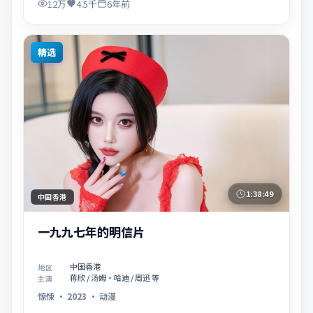
12万
4.5千
6年前
精选
1:38:49
中国香港
一九九七年的明信片
中国香港
地区
蒋欣 / 汤姆·哈迪 / 周迅 等
主演
惊悚
·
2023
·
动漫