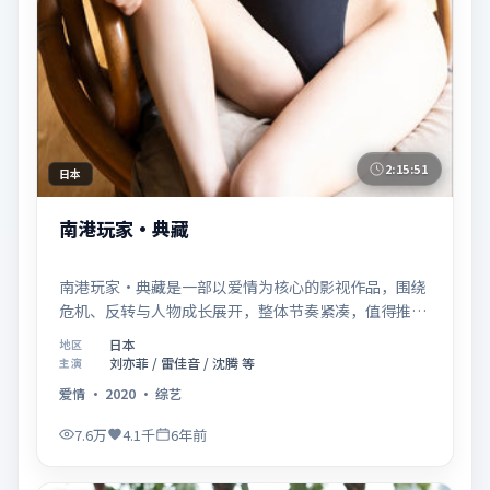
2:15:51
日本
南港玩家·典藏
南港玩家·典藏是一部以爱情为核心的影视作品，围绕
危机、反转与人物成长展开，整体节奏紧凑，值得推荐
观看。
日本
地区
刘亦菲 / 雷佳音 / 沈腾 等
主演
爱情
·
2020
·
综艺
7.6万
4.1千
6年前