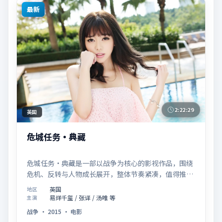
最新
2:22:29
英国
危城任务·典藏
危城任务·典藏是一部以战争为核心的影视作品，围绕
危机、反转与人物成长展开，整体节奏紧凑，值得推荐
观看。
英国
地区
易烊千玺 / 张译 / 汤唯 等
主演
战争
·
2015
·
电影