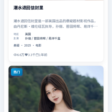
潮水退回信封里
潮水退回信封里是一部英国出品的悬疑题材影视作品，
由丹尼斯·维伦纽瓦执导，孙俪、菅田将晖、易烊千玺
等联合主演，于2025年07月02日在院线首映。影片围
英国
地区
绕「记忆拼图里的真相碎片」展开叙事，镜头语言克制
孙俪 / 菅田将晖 / 易烊千玺
主演
而富有张力，节奏起伏得当，人物弧光完整；配乐与场
悬疑
·
2025
·
电影
面调度强化了类型片的观感体验，亦留有可供解读的细
节空间，适合关注现实主义叙事与人物关系的观众观看
6.6万
3.3千
1年前
与收藏。
热门