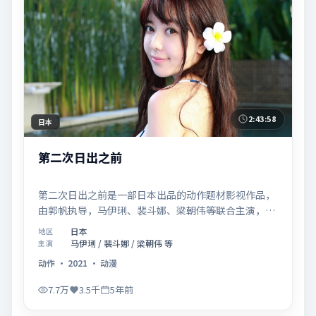
2:43:58
日本
第二次日出之前
第二次日出之前是一部日本出品的动作题材影视作品，
由郭帆执导，马伊琍、裴斗娜、梁朝伟等联合主演，于
2021年02月05日在院线首映。影片围绕「爱的迟疑与
日本
地区
勇敢迈出的一步」展开叙事，镜头语言克制而富有张
马伊琍 / 裴斗娜 / 梁朝伟 等
主演
力，节奏起伏得当，人物弧光完整；配乐与场面调度强
动作
·
2021
·
动漫
化了类型片的观感体验，亦留有可供解读的细节空间，
适合关注现实主义叙事与人物关系的观众观看与收藏。
7.7万
3.5千
5年前