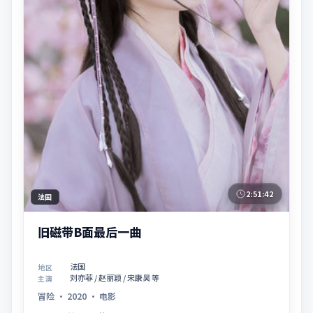
2:51:42
法国
旧磁带B面最后一曲
法国
地区
刘亦菲 / 赵丽颖 / 宋康昊 等
主演
冒险
·
2020
·
电影