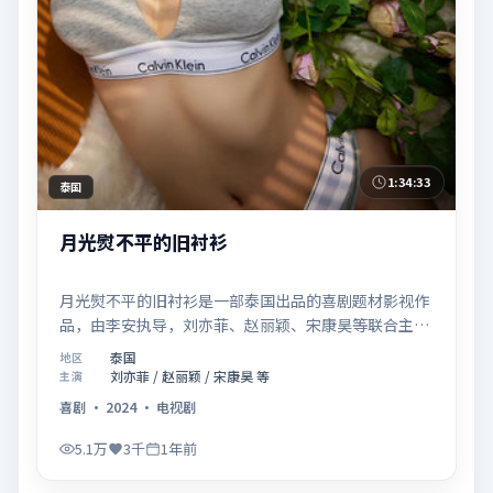
1:34:33
泰国
月光熨不平的旧衬衫
月光熨不平的旧衬衫是一部泰国出品的喜剧题材影视作
品，由李安执导，刘亦菲、赵丽颖、宋康昊等联合主
演，于2024年11月18日在院线首映。影片围绕「爱的
泰国
地区
迟疑与勇敢迈出的一步」展开叙事，镜头语言克制而富
刘亦菲 / 赵丽颖 / 宋康昊 等
主演
有张力，节奏起伏得当，人物弧光完整；配乐与场面调
喜剧
·
2024
·
电视剧
度强化了类型片的观感体验，亦留有可供解读的细节空
间，适合关注现实主义叙事与人物关系的观众观看与收
5.1万
3千
1年前
藏。