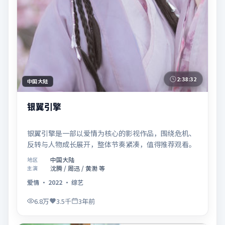
2:38:32
中国大陆
银翼引擎
银翼引擎是一部以爱情为核心的影视作品，围绕危机、
反转与人物成长展开，整体节奏紧凑，值得推荐观看。
中国大陆
地区
沈腾 / 周迅 / 黄渤 等
主演
爱情
·
2022
·
综艺
6.8万
3.5千
3年前