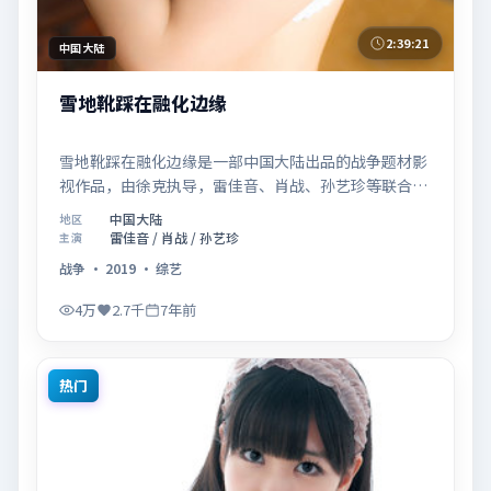
2:39:21
中国大陆
雪地靴踩在融化边缘
雪地靴踩在融化边缘是一部中国大陆出品的战争题材影
视作品，由徐克执导，雷佳音、肖战、孙艺珍等联合主
演，于2019年07月26日在院线首映。影片围绕「记忆
中国大陆
地区
拼图里的真相碎片」展开叙事，镜头语言克制而富有张
雷佳音 / 肖战 / 孙艺珍
主演
力，节奏起伏得当，人物弧光完整；配乐与场面调度强
战争
·
2019
·
综艺
化了类型片的观感体验，亦留有可供解读的细节空间，
适合关注现实主义叙事与人物关系的观众观看与收藏。
4万
2.7千
7年前
热门