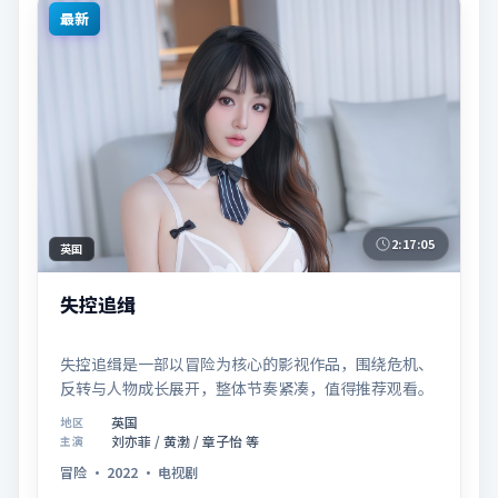
最新
2:17:05
英国
失控追缉
失控追缉是一部以冒险为核心的影视作品，围绕危机、
反转与人物成长展开，整体节奏紧凑，值得推荐观看。
英国
地区
刘亦菲 / 黄渤 / 章子怡 等
主演
冒险
·
2022
·
电视剧