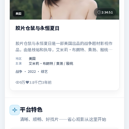
2:34:51
美国
胶片仓鼠与永恒夏日
胶片仓鼠与永恒夏日是一部美国出品的战争题材影视作
品，由是枝裕和执导，艾米莉·布朗特、黄渤、殷桃等
联合主演，于2022年10月17日在院线首映。影片围绕
美国
地区
「记忆拼图里的真相碎片」展开叙事，镜头语言克制而
艾米莉·布朗特 / 黄渤 / 殷桃
主演
富有张力，节奏起伏得当，人物弧光完整；配乐与场面
战争
·
2022
·
综艺
调度强化了类型片的观感体验，亦留有可供解读的细节
空间，适合关注现实主义叙事与人物关系的观众观看与
9万
3.8千
3年前
收藏。
平台特色
清晰、顺畅、好找片——省心观影从这里开始